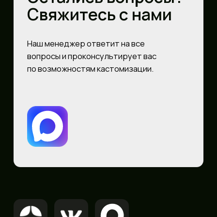
+7 901 777 05 55
Московская область,
График работы:
г.Химки, мкр,Сходня,
пн–пт: с 10:00 до
Октябрьская 37
19:00 сб–вс:
выходные дни
Политика конфиденциальности
Согласие на обработку
персональных данных
Сайт носит сугубо информационный
характер и не является публичной
офертой. определяемой Статьей 437 (2) ГК
РФ.