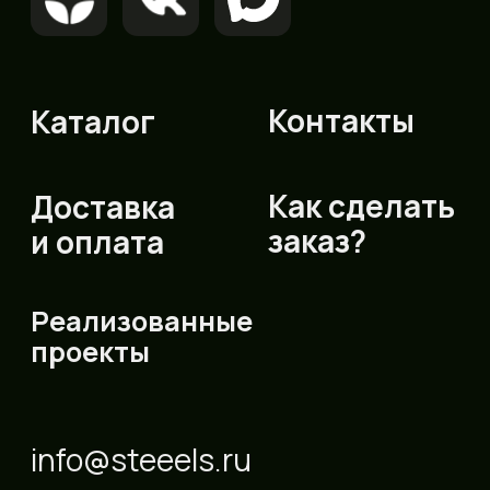
ИП Гончаров Павел Геннадиевич
ОГРНИП 324774600061990
ИНН 690903113231