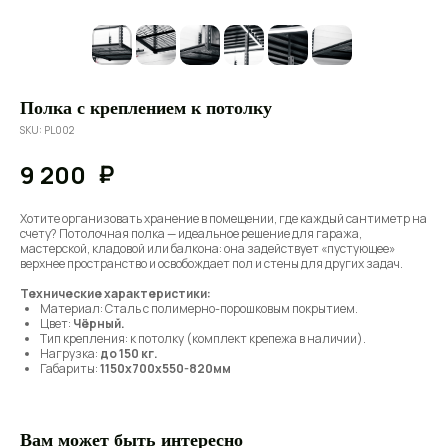
Полка с креплением к потолку
SKU:
PL002
₽
9 200
Хотите организовать хранение в помещении, где каждый сантиметр на
счету? Потолочная полка — идеальное решение для гаража,
мастерской, кладовой или балкона: она задействует «пустующее»
верхнее пространство и освобождает пол и стены для других задач.
Технические характеристики:
Материал: Сталь с полимерно-порошковым покрытием.
Цвет:
Чёрный.
Тип крепления: к потолку (комплект крепежа в наличии).
Нагрузка:
до 150 кг.
Габариты:
1150x700x550-820мм
Вам может быть интересно