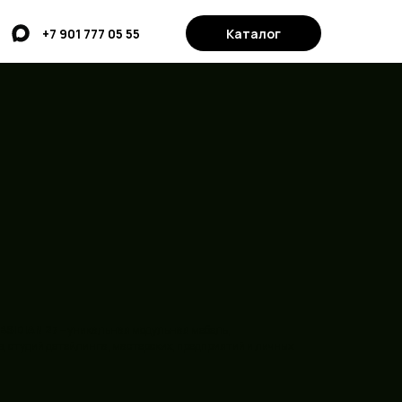
Каталог
+7 901 777 05 55
BSIDIAN 27
– уникальная модульная мебель,
, студий детейлинга, мастерских, предприятий и личных