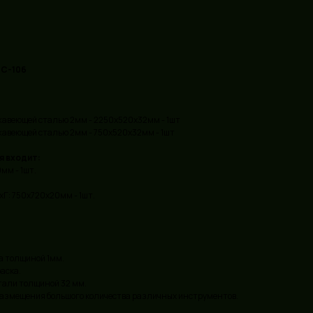
ТС-106
авеющей сталью 2мм - 2250х520х32мм - 1шт
авеющей сталью 2мм - 750х520х32мм - 1шт
я входит:
мм - 1шт.
Г: 750х720х20мм - 1шт.
а толщиной 1мм.
аска.
али толщиной 32 мм.
азмещения большого количества различных инструментов.