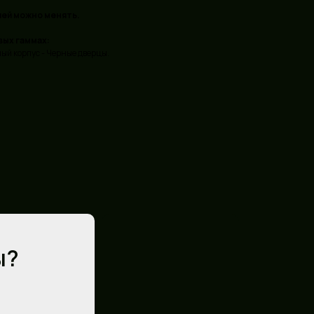
лей можно менять.
вых гаммах:
ый корпус - Черные дверцы.
ы?