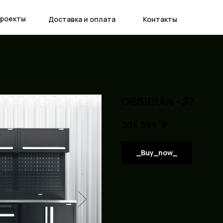
проекты
Доставка и оплата
Контакты
OBSIDIAN - 27
₽
204 599
_Buy_now_
Комплект металлической мебели
O
предназначенная для автосервисов
гаражей.
КОМПЛЕКТ СОСТОИТ ИЗ: