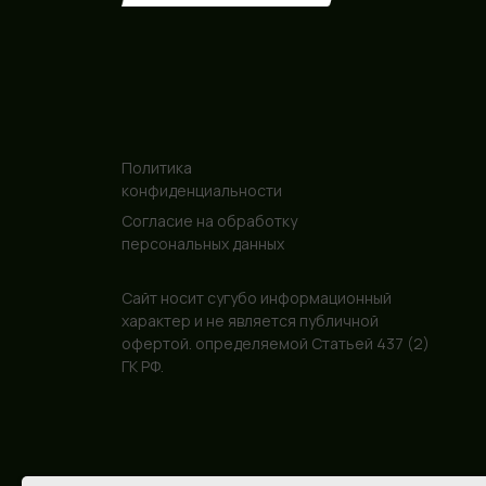
Политика
конфиденциальности
Согласие на обработку
персональных данных
Сайт носит сугубо информационный
характер и не является публичной
офертой. определяемой Статьей 437 (2)
ГК РФ.
ИП Гончаров Павел Геннадиевич