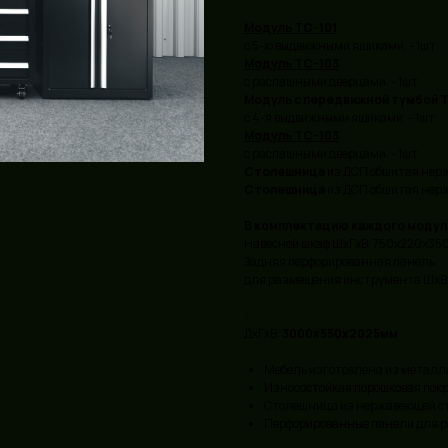
Модуль ТС-101
с 5-ю выдвижными ящиками. - 1шт.
Модуль ТС-103
с распашными дверцами. - 1шт.
Модуль с передвижной тумбой 
c 4-я выдвижными ящиками. - 1шт.
Модуль ТС-103
с распашными дверцами. - 1шт.
Столешница
из ДСП обшитая нерж
Столешница
из ДСП обшитая нерж
В комплектацию каждого модул
Навесной шкаф ШхГхВ: 750х220х350
Задняя перфорированная панель
для размещения инструмента ШхВх
ОБЩИЙ РАЗМЕР:
ДхГхВ:
3000х550х2025мм
Мебель изготовлена из металл
Износостойкая порошковая покр
Столешница из нержавеющей ст
Перфорированные панели для р