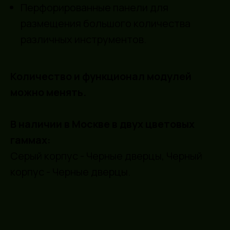
Перфорированные панели для
Куда можем доставить?
размещения большого количества
различных инструментов.
Можно изготовить комплект
по индивидуальным размерам?
Количество и функционал модулей
можно менять.
Способы оплаты
В наличии в Москве в двух цветовых
гаммах:
Серый корпус - Черные дверцы, Черный
Остались вопросы?
корпус - Черные дверцы.
Свяжитесь с нами
Наш менеджер ответит на все
вопросы и проконсультирует вас
по возможностям кастомизации.