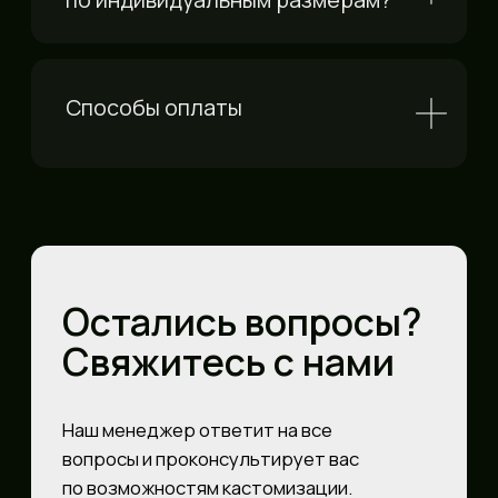
info@steeels.ru
+7 901 777 05 55
Московская область,
График работы:
г.Химки, мкр,Сходня,
пн–пт: с 10:00 до
Октябрьская 37
19:00 сб–вс:
выходные дни
Политика конфиденциальности
Согласие на обработку
персональных данных