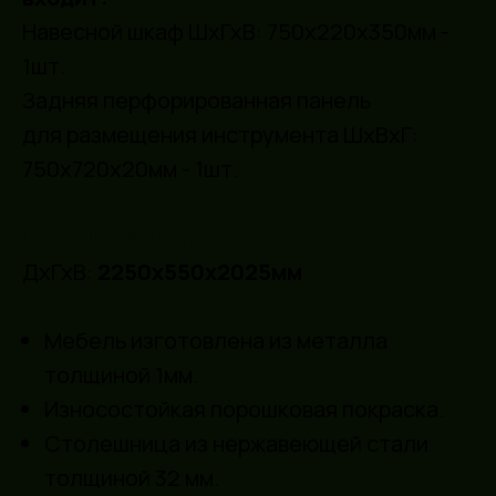
Навесной шкаф ШхГхВ: 750х220х350мм -
1шт.
Задняя перфорированная панель
для размещения инструмента ШхВхГ:
750х720х20мм - 1шт.
ОБЩИЙ РАЗМЕР:
ДхГхВ:
2250х550х2025мм
Ответы на часто
Мебель изготовлена из металла
задаваемые вопросы
толщиной 1мм.
Износостойкая порошковая покраска.
Столешница из нержавеющей стали
Как сделать заказ?
толщиной 32 мм.