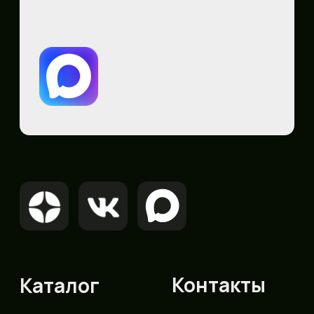
Сайт носит сугубо информационный
характер и не является публичной
офертой. определяемой Статьей 437 (2) ГК
РФ.
ИП Гончаров Павел Геннадиевич
ОГРНИП 324774600061990
ИНН 690903113231