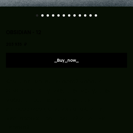
OBSIDIAN - 12
203 935
₽
_Buy_now_
Комплект металлической мебели
OBSIDIAN 12
– уникальная модульная
мебель, предназначенная для
автосервисов, студий детейлинга,
мастерских, предприятий и личных
гаражей.