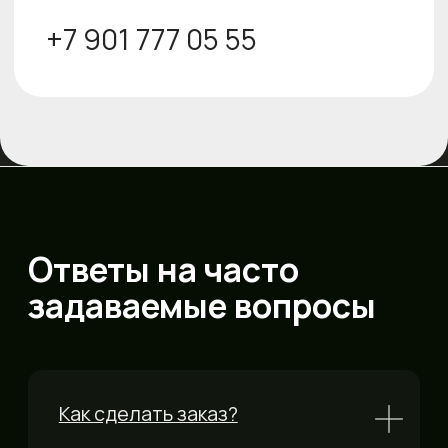
Сайт носит сугубо информационный
характер и не является публичной
офертой. определяемой Статьей 437 (2) ГК
РФ.
ИП Гончаров Павел Геннадиевич
ОГРНИП 324774600061990
ИНН 690903113231