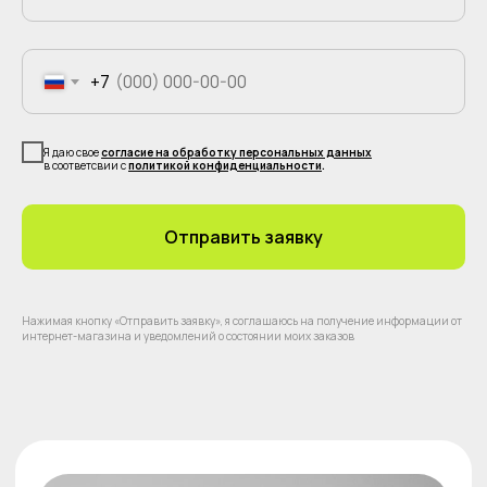
по возможностям кастомизации.
+7
Я даю свое
согласие на обработку персональных данных
в соответсвии с
политикой конфиденциальности
.
Отправить заявку
Нажимая кнопку «Отправить заявку», я соглашаюсь на получение информации от
Контакты
Каталог
интернет-магазина и уведомлений о состоянии моих заказов
Как сделать
Доставка
заказ?
и оплата
Реализованные