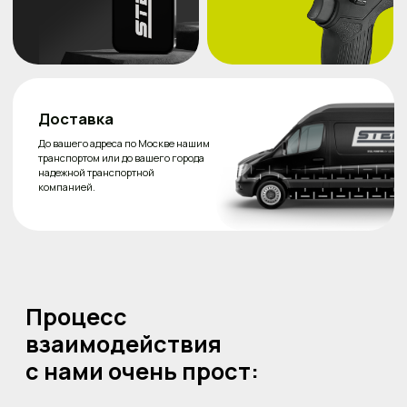
5
ваших ворот —
готовый
результат