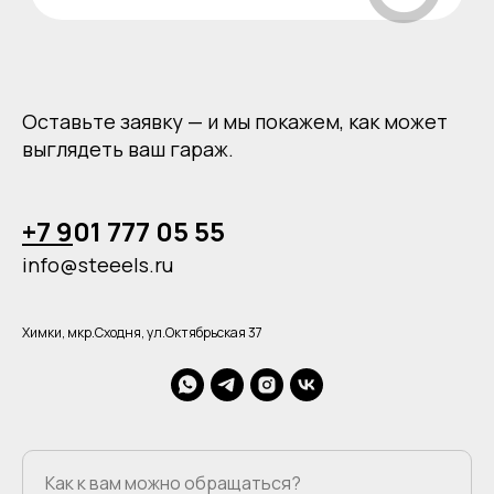
Куда можем доставить?
Оставьте заявку — и мы покажем, как может
Можно изготовить комплект
выглядеть ваш гараж.
по индивидуальным размерам?
+7
9
01 777 05 55
Способы оплаты
info@steeels.ru
Химки, мкр.Сходня, ул.Октябрьская 37
Остались вопросы?
Свяжитесь с нами
Наш менеджер ответит на все
вопросы и проконсультирует вас