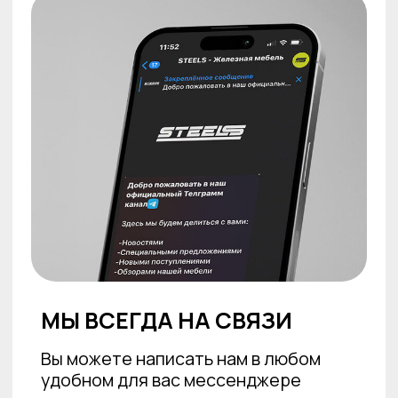
проекты
info@steeels.ru
+7 901 777 05 55
Московская область,
График работы:
г.Химки, мкр,Сходня,
пн–пт: с 10:00 до
Октябрьская 37
19:00 сб–вс:
выходные дни
Политика конфиденциальности
Согласие на обработку
персональных данных