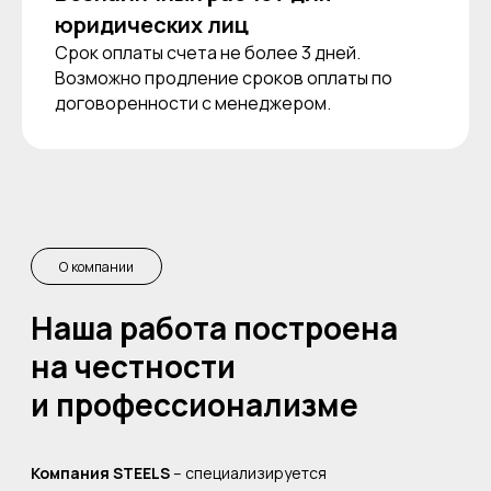
юридических лиц
Срок оплаты счета не более 3 дней.
Возможно продление сроков оплаты по
договоренности с менеджером.
Доставка
До вашего адреса по Москве нашим
транспортом или до вашего города
надежной транспортной
компанией.
Процесс
взаимодействия
с нами очень прост:
Вы оставляете
1
заявку
Оставить заявку