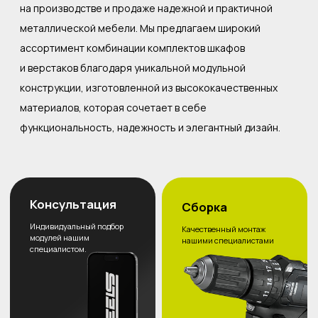
2
Мы подбираем
комплект
под ваши задачи
3
Вы получаете
визуализацию
комплекта
4
Согласовываем
проект и заключаем
договор
Доставка до