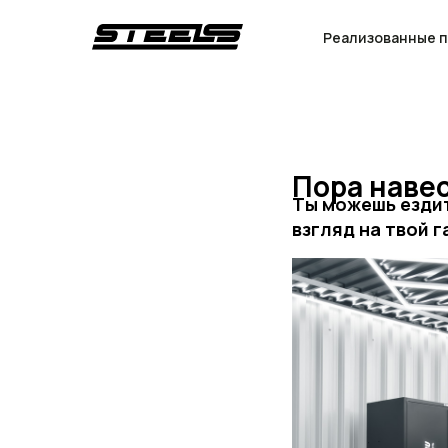
Реализованные 
Пора навес
Ты можешь ездит
взгляд на твой 