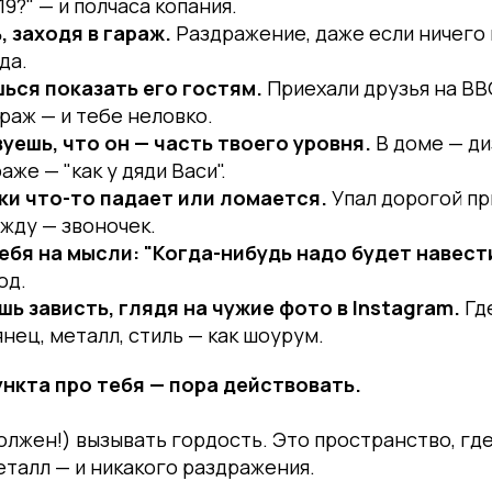
19?" — и полчаса копания.
, заходя в гараж.
Раздражение, даже если ничего 
да.
ься показать его гостям.
Приехали друзья на BBQ
араж — и тебе неловко.
уешь, что он — часть твоего уровня.
В доме — ди
аже — "как у дяди Васи".
и что-то падает или ломается.
Упал дорогой пр
жду — звоночек.
ебя на мысли: "Когда-нибудь надо будет навест
од.
шь зависть, глядя на чужие фото в Instagram.
Где
янец, металл, стиль — как шоурум.
ункта про тебя — пора действовать.
олжен!) вызывать гордость. Это пространство, где
металл — и никакого раздражения.