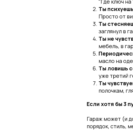
"Где ключ на 
Ты психуешь
Просто от ви
Ты стесняеш
заглянул в г
Ты не чувств
мебель, в гар
Периодическ
масло на оде
Ты ловишь с
уже третий г
Ты чувствуе
полочкам, гл
Если хотя бы 3 п
Гараж может (и д
порядок, стиль, 